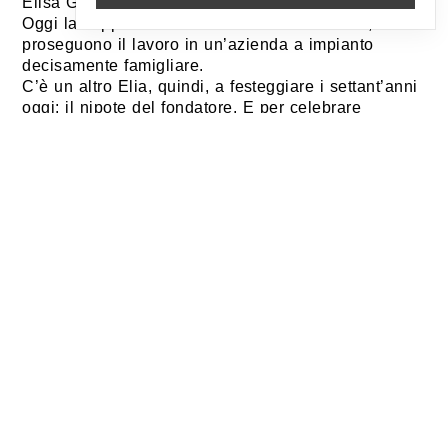
Elisa Giussani, da sempre accanto a lui in azienda.
Oggi la coppia è affiancata da Elia e Stefano, che
proseguono il lavoro in un’azienda a impianto
decisamente famigliare.
C’è un altro Elia, quindi, a festeggiare i settant’anni
oggi: il nipote del fondatore. E per celebrare
settant’anni di storia ha deciso di fare qualcosa di
controintuitivo per un imprenditore: qualcosa che
non è un prodotto.
Matteo Ragni, designer milanese coetaneo di Elia,
viene interpellato per fare sperimentazione sui
decori per le cabine doccia. Nasce una ricerca
spontanea intorno a un pattern che ricorda i decori
più classici dell’italianità e che,
contemporaneamente, gioca con l’ossessione per il
non sense prospettico. Un’architettura fatta di sette
strutture concentriche, come gli anelli che si
contano per conoscere gli anni di un albero.
Questo non è un prodotto, è un disegno. È il
festeggiare di una sperimentazione tecnica e grafica
in cui raramente si può indugiare. Segni che qui
raccontano il carattere curioso di certa produzione