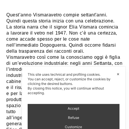
Quest’anno Vismaravetro compie settant’anni.
Quindi questa storia inizia con una celebrazione.
La storia narra che il signor Elia Vismara comincia
a lavorare il vetro nel 1947. Non c’è una certezza,
come accade spesso per le cose nate
nell’immediato Dopoguerra. Quindi occorre fidarsi
della trasparenza dei racconti orali.
Vismaravetro così come la conosciamo oggi è figlia
di un’evoluzione industriale: negli anni Settanta, con
l’introduzione del vetro temperato nei processi
✕
This site uses technical and profiling cookies.
industriali, il marchio concentra la produzione sulle
You can accept, reject, or customize the cookies by
cabine doccia. Da lì ad oggi succedono molte cose
clicking the desired buttons.
e il risultato è un marchio riconosciuto per la qualità
By closing this notice, you will continue without
accepting.
e per la capacità di rinnovare una tipologia
produttiva che, apparentemente, non lascia grande
spazio alla diversificazione. Il merito va innanzi
Accept
tutto
all’ingegner Vismara, che rappresenta la seconda
Refuse
generazione di Vismaravetro insieme alla moglie
Customize