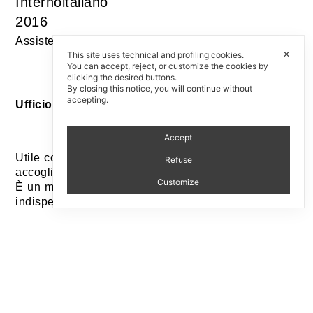
Internoitaliano
2016
Assistente al progetto: Maurizio Prina
✕
This site uses technical and profiling cookies.
You can accept, reject, or customize the cookies by
clicking the desired buttons.
By closing this notice, you will continue without
accepting.
Ufficio in scatola / Office in a box
Accept
Utile contenitore da scrivania in mogano che può
Refuse
accogliere e trasportare penne e smartphone.
Customize
È un micro ufficio tascabile, un feticcio
indispensabile per nomadi lavoratori contemporanei.
Useful mahogany desk container that can hold and
carry pens and smartphones.